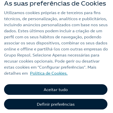
As suas preferências de Cookies
Utilizamos cookies próprias e de terceiros para fins
técnicos, de personalização, analíticos e publicitários,
Nota Legal
incluindo anúncios personalizados com base nos seus
dados. Estes últimos podem incluir a criação de um
Política de privacidade
perfil com os seus hábitos de navegação, podendo
Política de cookies
associar os seus dispositivos, combinar os seus dados
online e offline e partilhá‑los com outras empresas do
Accesibilidade
Grupo Repsol. Selecione Apenas necessárias para
Alerta por fraude
recusar cookies opcionais. Pode gerir ou desativar
estas cookies em “Configurar preferências”. Mais
Webs Repsol
detalhes em
Política de Cookies.
Contacto
Aceitar tudo
Definir preferências
© Repsol 2026