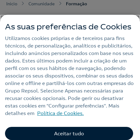
Inicio
Comunidade
Formação
As suas preferências de Cookies
Utilizamos cookies próprias e de terceiros para fins
técnicos, de personalização, analíticos e publicitários,
Nota Legal
incluindo anúncios personalizados com base nos seus
dados. Estes últimos podem incluir a criação de um
Política de privacidade
perfil com os seus hábitos de navegação, podendo
Política de cookies
associar os seus dispositivos, combinar os seus dados
online e offline e partilhá‑los com outras empresas do
Accesibilidade
Grupo Repsol. Selecione Apenas necessárias para
Alerta por fraude
recusar cookies opcionais. Pode gerir ou desativar
estas cookies em “Configurar preferências”. Mais
Webs Repsol
detalhes em
Política de Cookies.
Contacto
Aceitar tudo