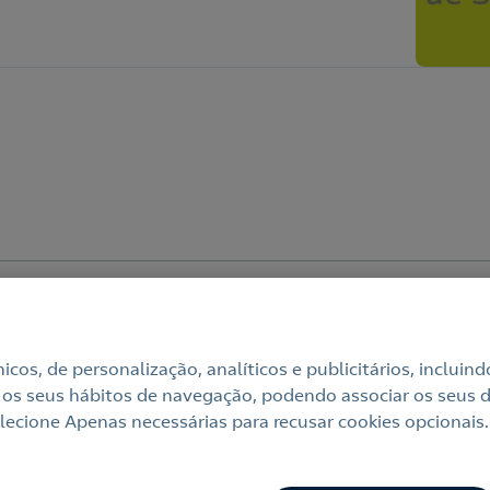
dade
Política de cookies
Accesibilidade
Alerta por fraude
cnicos, de personalização, analíticos e publicitários, incl
 os seus hábitos de navegação, podendo associar os seus di
ecione Apenas necessárias para recusar cookies opcionais.