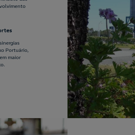
envolvimento
ortes
sinergias
o Portuário,
onem maior
xo.