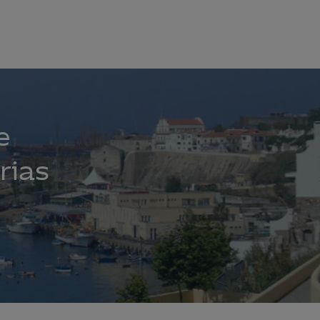
e
rias