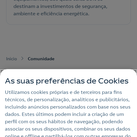
destinam a investimentos de segurança,
ambiente e eficiência energética.
Inicio
Comunidade
As suas preferências de Cookies
Utilizamos cookies próprias e de terceiros para fins
técnicos, de personalização, analíticos e publicitários,
Nota Legal
incluindo anúncios personalizados com base nos seus
dados. Estes últimos podem incluir a criação de um
Política de privacidade
perfil com os seus hábitos de navegação, podendo
Política de cookies
associar os seus dispositivos, combinar os seus dados
online e offline e partilhá‑los com outras empresas do