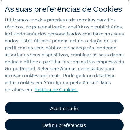
As suas preferências de Cookies
Utilizamos cookies próprias e de terceiros para fins
técnicos, de personalização, analíticos e publicitários,
Nota Legal
incluindo anúncios personalizados com base nos seus
dados. Estes últimos podem incluir a criação de um
Política de privacidade
perfil com os seus hábitos de navegação, podendo
Política de cookies
associar os seus dispositivos, combinar os seus dados
online e offline e partilhá‑los com outras empresas do
Accesibilidade
Grupo Repsol. Selecione Apenas necessárias para
Alerta por fraude
recusar cookies opcionais. Pode gerir ou desativar
estas cookies em “Configurar preferências”. Mais
Webs Repsol
detalhes em
Política de Cookies.
Contacto
Aceitar tudo
Definir preferências