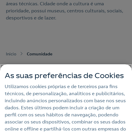
áreas técnicas. Cidade onde a cultura é uma
prioridade, possui museus, centros culturais, sociais,
desportivos e de lazer.
Inicio
Comunidade
As suas preferências de Cookies
Utilizamos cookies próprias e de terceiros para fins
técnicos, de personalização, analíticos e publicitários,
Nota Legal
incluindo anúncios personalizados com base nos seus
dados. Estes últimos podem incluir a criação de um
Política de privacidade
perfil com os seus hábitos de navegação, podendo
Política de cookies
associar os seus dispositivos, combinar os seus dados
online e offline e partilhá‑los com outras empresas do
Accesibilidade